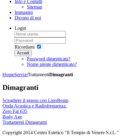
Info e Contatti
Sitemap
Immagini
Dicono di noi
Login
Ricordami
Accedi
Password dimenticata?
Nome utente dimenticato?
Home
Servizi
Trattamenti
Dimagranti
Dimagranti
Sciogliere il grasso con LipoBeam
Onda Acustica e Radiofrequenza.
Zero Fat 635
Body Age
Trattamenti Dimagranti
Copyright 2014 Centro Estetico "Il Tempio di Venere S.r.L."