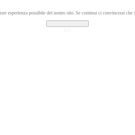
iore esperienza possibile del nostro sito. Se continui ci convincerai che se
Si accetto, proseguo.
Info