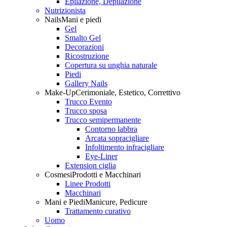
Epilazione, Depilazione
Nutrizionista
Nails
Mani e piedi
Gel
Smalto Gel
Decorazioni
Ricostruzione
Copertura su unghia naturale
Piedi
Gallery Nails
Make-Up
Cerimoniale, Estetico, Correttivo
Trucco Evento
Trucco sposa
Trucco semipermanente
Contorno labbra
Arcata sopracigliare
Infoltimento infracigliare
Eye-Liner
Extension ciglia
Cosmesi
Prodotti e Macchinari
Linee Prodotti
Macchinari
Mani e Piedi
Manicure, Pedicure
Trattamento curativo
Uomo