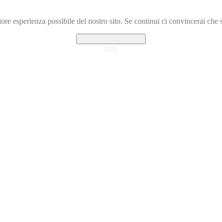
iore esperienza possibile del nostro sito. Se continui ci convincerai che se
Si accetto, proseguo.
Info