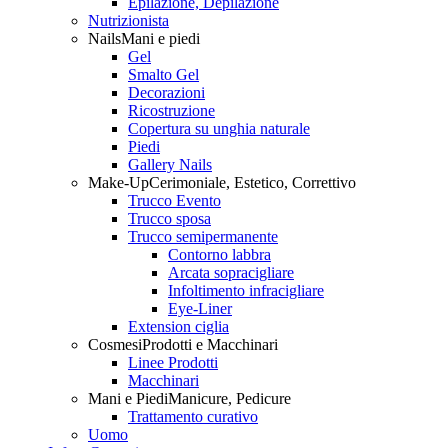
Epilazione, Depilazione
Nutrizionista
Nails
Mani e piedi
Gel
Smalto Gel
Decorazioni
Ricostruzione
Copertura su unghia naturale
Piedi
Gallery Nails
Make-Up
Cerimoniale, Estetico, Correttivo
Trucco Evento
Trucco sposa
Trucco semipermanente
Contorno labbra
Arcata sopracigliare
Infoltimento infracigliare
Eye-Liner
Extension ciglia
Cosmesi
Prodotti e Macchinari
Linee Prodotti
Macchinari
Mani e Piedi
Manicure, Pedicure
Trattamento curativo
Uomo