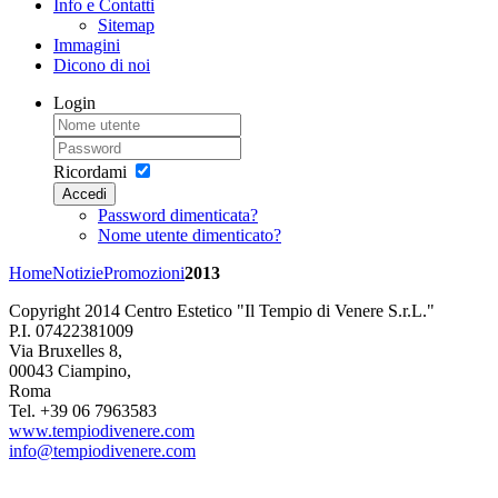
Info e Contatti
Sitemap
Immagini
Dicono di noi
Login
Ricordami
Accedi
Password dimenticata?
Nome utente dimenticato?
Home
Notizie
Promozioni
2013
Copyright 2014 Centro Estetico "Il Tempio di Venere S.r.L."
P.I. 07422381009
Via Bruxelles 8,
00043 Ciampino,
Roma
Tel. +39 06 7963583
www.tempiodivenere.com
info@tempiodivenere.com