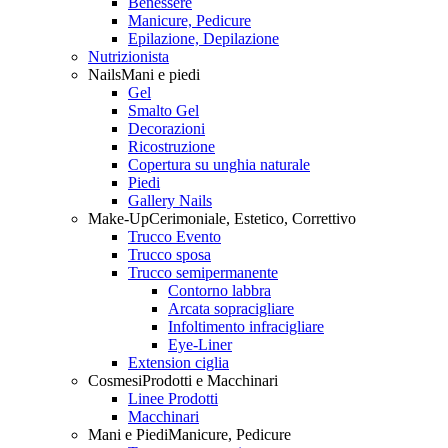
Benessere
Manicure, Pedicure
Epilazione, Depilazione
Nutrizionista
Nails
Mani e piedi
Gel
Smalto Gel
Decorazioni
Ricostruzione
Copertura su unghia naturale
Piedi
Gallery Nails
Make-Up
Cerimoniale, Estetico, Correttivo
Trucco Evento
Trucco sposa
Trucco semipermanente
Contorno labbra
Arcata sopracigliare
Infoltimento infracigliare
Eye-Liner
Extension ciglia
Cosmesi
Prodotti e Macchinari
Linee Prodotti
Macchinari
Mani e Piedi
Manicure, Pedicure