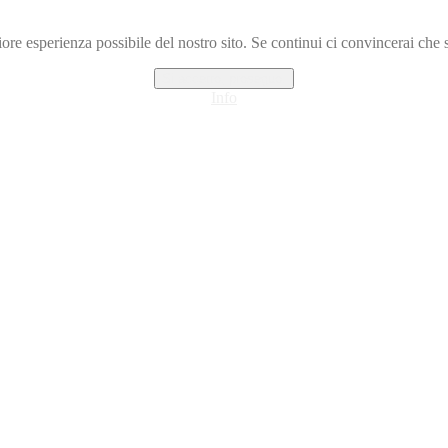
iore esperienza possibile del nostro sito. Se continui ci convincerai che se
Si accetto, proseguo.
Info