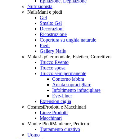
Epilazione, Depilazione
Nutrizionista
Nails
Mani e piedi
Gel
Smalto Gel
Decorazioni
Ricostruzione
Copertura su unghia naturale
Piedi
Gallery Nails
Make-Up
Cerimoniale, Estetico, Correttivo
Trucco Evento
Trucco sposa
Trucco semipermanente
Contorno labbra
Arcata sopracigliare
Infoltimento infracigliare
Eye-Liner
Extension ciglia
Cosmesi
Prodotti e Macchinari
Linee Prodotti
Macchinari
Mani e Piedi
Manicure, Pedicure
Trattamento curativo
Uomo