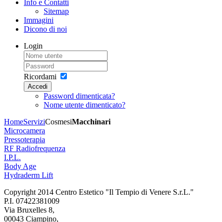
Info e Contatti
Sitemap
Immagini
Dicono di noi
Login
Ricordami
Accedi
Password dimenticata?
Nome utente dimenticato?
Home
Servizi
Cosmesi
Macchinari
Microcamera
Pressoterapia
RF Radiofrequenza
I.P.L.
Body Age
Hydraderm Lift
Copyright 2014 Centro Estetico "Il Tempio di Venere S.r.L."
P.I. 07422381009
Via Bruxelles 8,
00043 Ciampino,